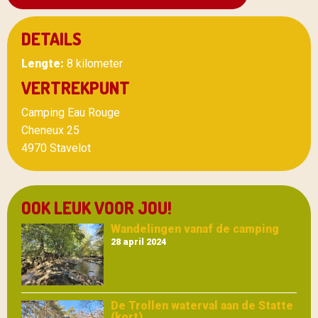
DETAILS
Lengte:
8 kilometer
VERTREKPUNT
Camping Eau Rouge
Cheneux 25
4970 Stavelot
OOK LEUK VOOR JOU!
Wandelingen vanaf de camping
28 april 2024
De Trollen waterval aan de Statte
(kort)