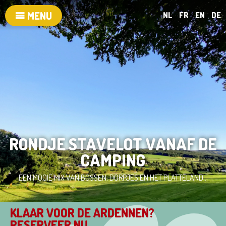
MENU
NL
FR
EN
DE
RONDJE STAVELOT VANAF DE
CAMPING
EEN MOOIE MIX VAN BOSSEN, DORPJES EN HET PLATTELAND...
KLAAR VOOR DE ARDENNEN?
RESERVEER NU...