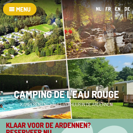
MENU
NL
FR
EN
DE
CAMPING DE L'EAU ROUGE
KAMPEREN EN CHALET-VERHUUR IN DE ARDENNEN
KLAAR VOOR DE ARDENNEN?
RESERVEER NU...