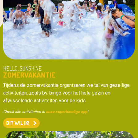
HELLO, SUNSHINE
ZOMERVAKANTIE
Tijdens de zomervakantie organiseren we tal van gezellige
activiteiten; zoals bv. bingo voor het hele gezin en
afwisselende activiteiten voor de kids.
Check alle activiteiten in
onze superhandige app
!
DIT WIL IK!