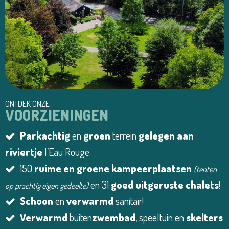
ONTDEK ONZE
VOORZIENINGEN
Parkachtig
en
groen
terrein
gelegen aan
riviertje
l’Eau Rouge.
150
ruime en groene kampeerplaatsen
(tenten
en 31
goed uitgeruste chalets
!
op prachtig eigen gedeelte)
Schoon
en
verwarmd
sanitair!
Verwarmd
buiten
zwembad
, speeltuin en
skelters