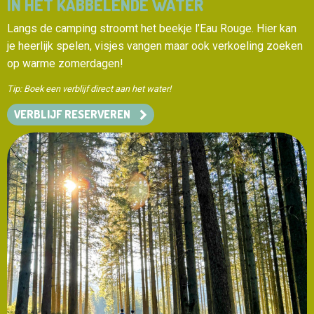
IN HET KABBELENDE WATER
Langs de camping stroomt het beekje l’Eau Rouge. Hier kan
je heerlijk spelen, visjes vangen maar ook verkoeling zoeken
op warme zomerdagen!
Tip: Boek een verblijf direct aan het water!
VERBLIJF RESERVEREN