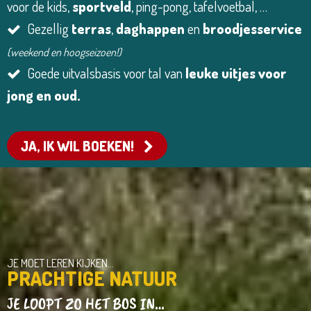
voor de kids,
sportveld
, ping-pong, tafelvoetbal, …
Gezellig
terras
,
daghappen
en
broodjesservice
(weekend en hoogseizoen!)
Goede uitvalsbasis voor tal van
leuke uitjes voor
jong en oud.
JA, IK WIL BOEKEN!
JE MOET LEREN KIJKEN…
PRACHTIGE NATUUR
JE LOOPT ZO HET BOS IN…