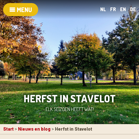
MENU
NL
FR
EN
DE
HERFST IN STAVELOT
ELK SEIZOEN HEEFT WAT!
Start
>
Nieuws en blog
>
Herfst in Stavelot