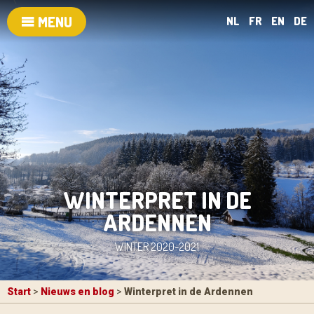
MENU
NL
FR
EN
DE
WINTERPRET IN DE
ARDENNEN
WINTER 2020-2021
Start
>
Nieuws en blog
>
Winterpret in de Ardennen