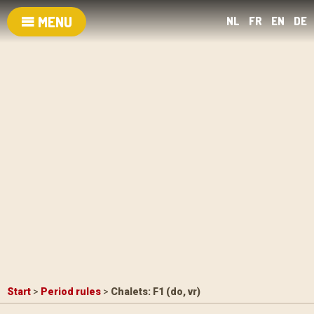
MENU
NL
FR
EN
DE
Start
>
Period rules
>
Chalets: F1 (do, vr)