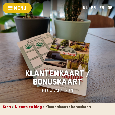
MENU
NL
FR
EN
DE
KLANTENKAART /
BONUSKAART
NIEUW VANAF 2021
Start
>
Nieuws en blog
>
Klantenkaart / bonuskaart