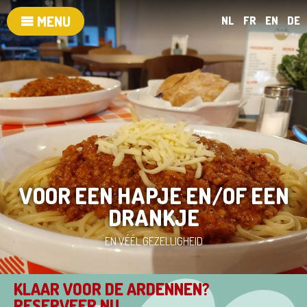
MENU
NL
FR
EN
DE
VOOR EEN HAPJE EN/OF EEN
DRANKJE
EN VÉÉL GEZELLIGHEID
KLAAR VOOR DE ARDENNEN?
RESERVEER NU...