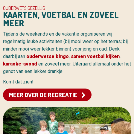
OUDERWETS GEZELLIG
KAARTEN, VOETBAL EN ZOVEEL
MEER
Tijdens de weekends en de vakantie organiseren wij
regelmatig leuke activiteiten (bij mooi weer op het terras; bij
minder mooi weer lekker binnen) voor jong en oud. Denk
daarbij aan
ouderwetse bingo
,
samen voetbal kijken
,
karaoke-avond
en zoveel meer. Uiteraard allemaal onder het
genot van een lekker drankje.
Komt dat zien!
MEER OVER DE RECREATIE