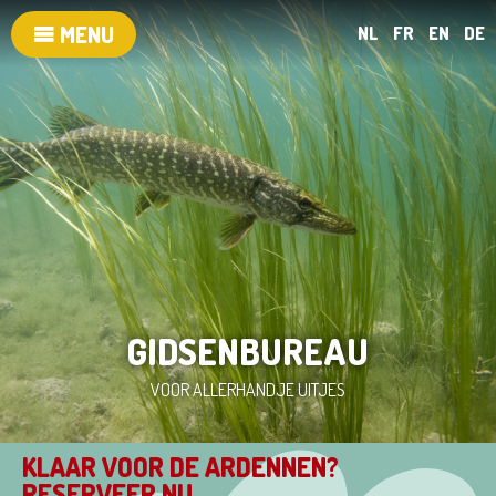
MENU
NL
FR
EN
DE
GIDSENBUREAU
VOOR ALLERHANDJE UITJES
KLAAR VOOR DE ARDENNEN?
RESERVEER NU...