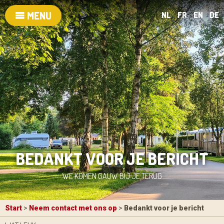
MENU
NL
FR
EN
DE
BEDANKT VOOR JE BERICHT
WE KOMEN GAUW BIJ JE TERUG
Start
>
Neem contact met ons op
>
Bedankt voor je bericht