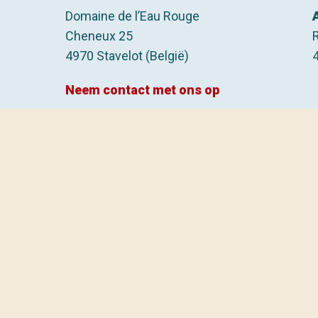
Domaine de l’Eau Rouge
Cheneux 25
4970 Stavelot (België)
4
Neem contact met ons op
ONTDEK L'EAU ROUGE
Home
Direct reserveren
Kamperen
Chalet huren
Voorzieningen
Activiteiten