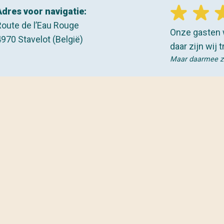
Adres voor navigatie:
Route de l’Eau Rouge
Onze gasten 
970 Stavelot (België)
daar zijn wij t
Maar daarmee zijn
VOLG ONS 
Omgeving
Kids corner
Contact
BEKIJK OOK 
Werken bij Eau Rouge
Algemene voorwaarden
Privacybeleid