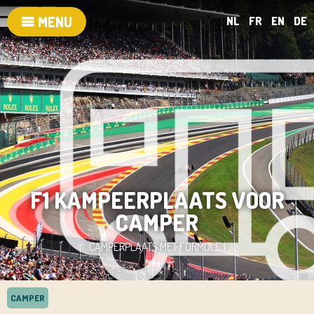
MENU
NL
FR
EN
DE
F1 KAMPEERPLAATS VOOR
CAMPER
CAMPERPLAATS MET FORMULE 1
CAMPER