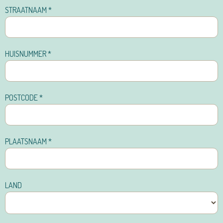
STRAATNAAM
*
HUISNUMMER
*
POSTCODE
*
PLAATSNAAM
*
LAND