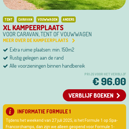
TENT
CARAVAN
VOUWWAGEN
ANDERS
XL KAMPEERPLAATS
VOOR CARAVAN, TENT OF VOUWWAGEN
MEER OVER DE KAMPEERPLAATS
Extra ruime plaatsen: min. 150m2
Rustig gelegen aan de rand
Alle voorzieningen binnen handbereik
PRIJS VOOR HET VERBLIJF
€ 96.00
VERBLIJF BOEKEN
INFORMATIE FORMULE 1
Tijdens het weekend van 27 juli 2025, is het Formule 1 op Spa-
Francorchamps, dan zijn we alleen geopend voor Formule 1-