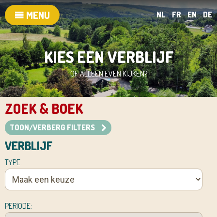
MENU
NL
FR
EN
DE
KIES EEN VERBLIJF
OF ALLEEN EVEN KIJKEN?
ZOEK & BOEK
TOON/VERBERG FILTERS
VERBLIJF
TYPE:
PERIODE: