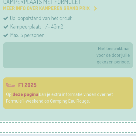
CAMPERPLAATS MET FORMULE 1
MEER INFO OVER KAMPEREN GRAND PRIX
Op loopafstand van het circuit!
Kampeerplaats +/- 40m2
Max. 5 personen
Niet beschikbaar
voor de door jullie
gekozen periode.
F1 2025
Op
deze pagina
kan je extra informatie vinden over het
Formule1-weekend op Camping Eau Rouge.