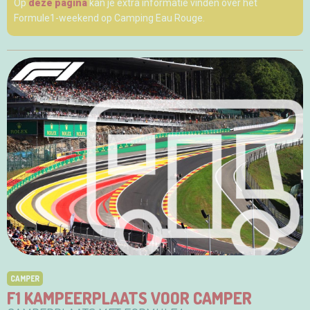
Op
deze pagina
kan je extra informatie vinden over het
Formule1-weekend op Camping Eau Rouge.
CAMPER
F1 KAMPEERPLAATS VOOR CAMPER