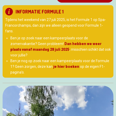
INFORMATIE FORMULE 1
Tijdens het weekend van 27 juli 2025, is het Formule 1 op Spa-
Francorchamps, dan zijn we alleen geopend voor Formule 1-
fans.
Ben je op zoek naar een kampeerplaats voor de
zomervakantie? Geen probleem!
Dan hebben we weer
plaats vanaf maandag 28 juli 2025
, misschien schikt dat ook
voor jullie?
Ben je nog op zoek naar een kampeerplaats voor de Formule
1? Geen zorgen, deze kan
je hier boeken
op de eigen F1-
pagina’s.