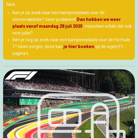
fans.
Ben je op zoek naar een kampeerplaats voor de
zomervakantie? Geen probleem!
Dan hebben we weer
plaats vanaf maandag 28 juli 2025
, misschien schikt dat ook
voor jullie?
Ben je nog op zoek naar een kampeerplaats voor de Formule
1? Geen zorgen, deze kan
je hier boeken
op de eigen F1-
pagina’s.