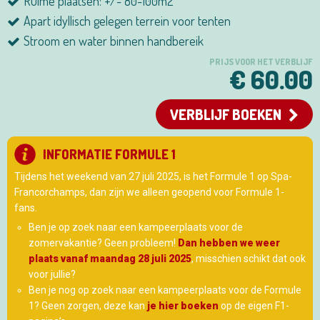
Ruime plaatsen: +/- 80-100m2
Apart idyllisch gelegen terrein voor tenten
Stroom en water binnen handbereik
PRIJS VOOR HET VERBLIJF
€ 60.00
VERBLIJF BOEKEN
INFORMATIE FORMULE 1
Tijdens het weekend van 27 juli 2025, is het Formule 1 op Spa-
Francorchamps, dan zijn we alleen geopend voor Formule 1-
fans.
Ben je op zoek naar een kampeerplaats voor de
zomervakantie? Geen probleem!
Dan hebben we weer
plaats vanaf maandag 28 juli 2025
, misschien schikt dat ook
voor jullie?
Ben je nog op zoek naar een kampeerplaats voor de Formule
1? Geen zorgen, deze kan
je hier boeken
op de eigen F1-