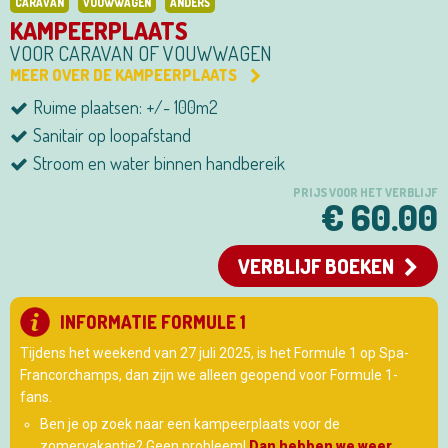
CARAVAN
VOUWWAGEN
ANDERS
KAMPEERPLAATS
VOOR CARAVAN OF VOUWWAGEN
MEER OVER DE KAMPEERPLAATS
Ruime plaatsen: +/- 100m2
Sanitair op loopafstand
Stroom en water binnen handbereik
PRIJS VOOR HET VERBLIJF
€ 60.00
VERBLIJF BOEKEN
INFORMATIE FORMULE 1
Tijdens het weekend van 27 juli 2025, is het Formule 1 op Spa-
Francorchamps, dan zijn we alleen geopend voor Formule 1-
fans.
Ben je op zoek naar een kampeerplaats voor de
zomervakantie? Geen probleem!
Dan hebben we weer