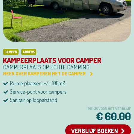
CAMPER
ANDERS
KAMPEERPLAATS VOOR CAMPER
CAMPERPLAATS OP ÉCHTE CAMPING
MEER OVER KAMPEREN MET DE CAMPER
Ruime plaatsen: +/- 100m2
Service-punt voor campers
Sanitair op loopafstand
PRIJS VOOR HET VERBLIJF
€ 60.00
VERBLIJF BOEKEN