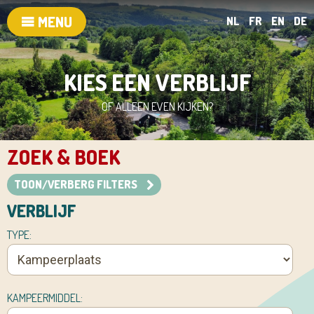
MENU
NL
FR
EN
DE
KIES EEN VERBLIJF
OF ALLEEN EVEN KIJKEN?
ZOEK & BOEK
TOON/VERBERG FILTERS
VERBLIJF
TYPE:
KAMPEERMIDDEL: