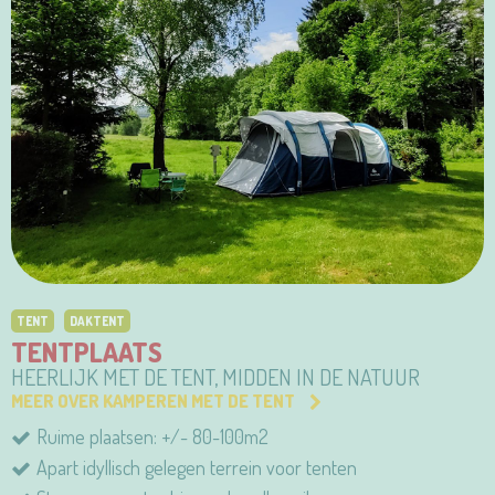
TENT
DAKTENT
TENTPLAATS
HEERLIJK MET DE TENT, MIDDEN IN DE NATUUR
MEER OVER KAMPEREN MET DE TENT
Ruime plaatsen: +/- 80-100m2
Apart idyllisch gelegen terrein voor tenten