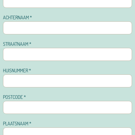
ACHTERNAAM
*
STRAATNAAM
*
HUISNUMMER
*
POSTCODE
*
PLAATSNAAM
*