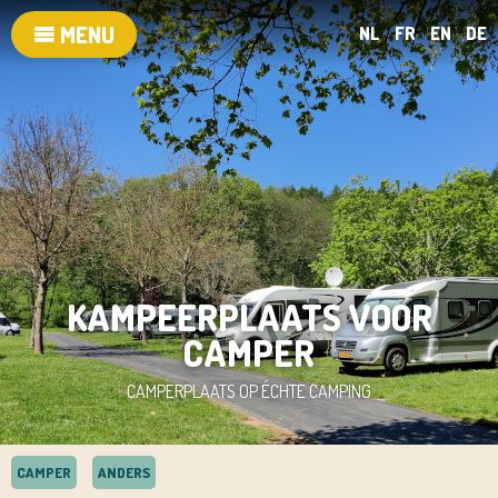
MENU
NL
FR
EN
DE
KAMPEERPLAATS VOOR
CAMPER
CAMPERPLAATS OP ÉCHTE CAMPING
CAMPER
ANDERS