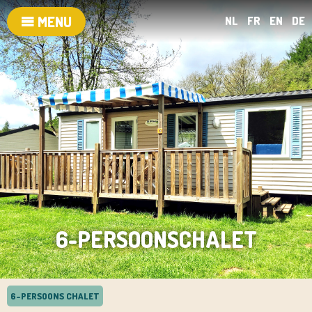
MENU
NL
FR
EN
DE
6-PERSOONSCHALET
6-PERSOONS CHALET